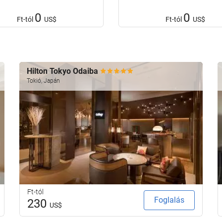
0
0
Ft-tól
US$
Ft-tól
US$
Hilton Tokyo Odaiba
Tokió, Japán
Ft-tól
Foglalás
230
US$