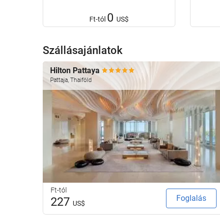
0
Ft-tól
US$
Szállásajánlatok
Hilton Pattaya
Pattaja, Thaiföld
Ft-tól
Foglalás
227
US$