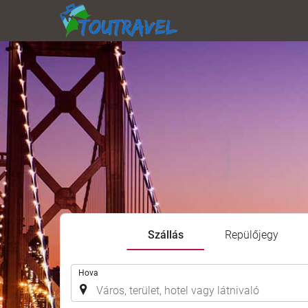
Szállás
Repülőjegy
.
Hova