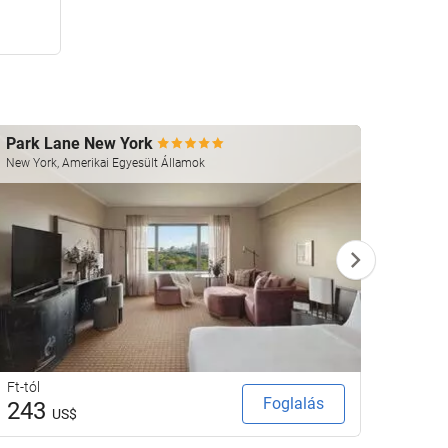
Park Lane New York
Rama
New York, Amerikai Egyesült Államok
Phuket,
Ft-tól
Ft-tól
Foglalás
243
52
US$
U