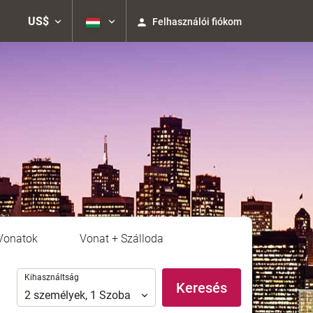
US$
Felhasználói fiókom
Vonatok
Vonat + Szálloda
Kihasználtság
Kihasználtság
Keresés
2
személyek
,
1
Szoba