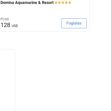
Domina Aquamarine & Resort
Le Mér
Ft-tól
Ft-tól
Foglalás
128
137
US$