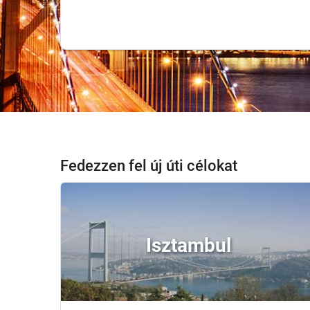
Fedezzen fel új úti célokat
Isztambul