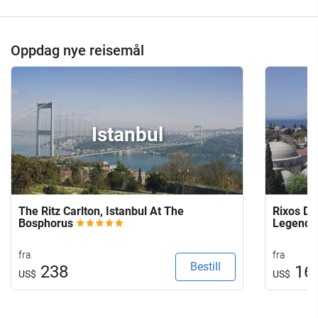
Oppdag nye reisemål
Istanbul
The Ritz Carlton, Istanbul At The
Rixos Do
Bosphorus
Legends
fra
fra
Bestill
238
16
US$
US$