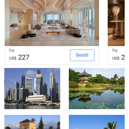
fra
fra
Bestill
227
23
US$
US$