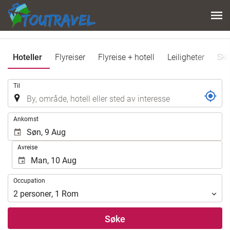
Hoteller
Flyreiser
Flyreise + hotell
Leiligheter
Ski
.
Til
.
Ankomst
Avreise
Occupation
Occupation
2
personer
,
1
Rom
Søke