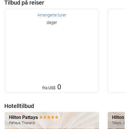
Tilbud på reiser
Arrangerte turer
dager
0
fra
US$
Hotelltilbud
Hilton Pattaya
Hilton 
Pattaya, Thailand
Tokyo, Jap