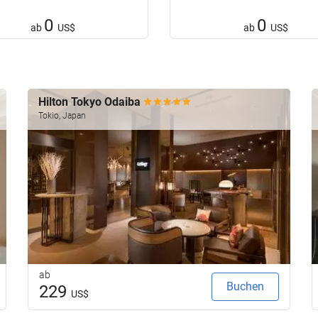
0
0
ab
US$
ab
US$
Hilton Tokyo Odaiba
Tokio, Japan
ab
Buchen
229
US$