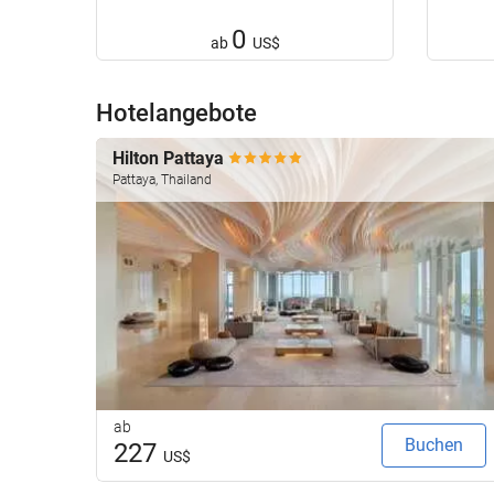
0
ab
US$
Hotelangebote
Hilton Pattaya
Pattaya, Thailand
ab
Buchen
227
US$