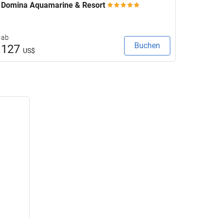
Domina Aquamarine & Resort
Sofite
ab
ab
Buchen
127
217
US$