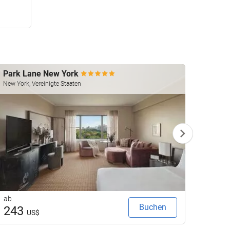
Park Lane New York
My Be
New York, Vereinigte Staaten
Phuket 
ab
ab
Buchen
243
76
US$
U