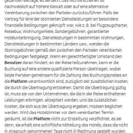
gezahlten Beträge, es sei denn, das Nichterscheinen ist
nachweislich auf höhere Gewalt oder auf eine alternative
Vereinbarung zwischen den Parteien zurückzuführen. Falls der
Vertrag für eine der stornierten Dienstleistungen an besondere
finanzielle Bedingungen geknüpft war, wie z. B. bei Flugzeugcharter,
Reisebus, Wohnungsmiete, Sondergebühren, garantierter
Hotelunterbringung, Dienstleistungen in bestimmten Wohnungen,
Dienstleistungen in bestimmten Ländern usw., werden die
Stornogebühren gemäß den zwischen den Parteien vereinbarten
Bedingungen festgelegt. Wenn ein gerechtfertigter Umstand den
Benutzer
daran hindert, an der Reise teilzunehmen, kann er die
Buchung auf eine andere qualifizierte Person übertragen, wobei
beide Parteien gemeinsam für die Zahlung des Buchungspreises an
die
Platform
verantwortlich sind, zuzüglich der zusätzlichen Kosten,
die durch die Übertragung entstehen. Damit die Übertragung gültig
ist, muss sie von den Unternehmen, die die in der Reise enthaltenen
Leistungen erbringen, akzeptiert werden, und die zusätzlichen
Kosten, die sich aus der Übertragung ergeben, müssen beglichen
werden. Wird das Hotelzimmer vor dem vereinbarten Termin
geräumt, ist die
Platform
nicht zur Erstattung verpflichtet, es sei
denn, sie erhält eine schriftliche Mitteilung des Hotels, dass die nicht
in Anspruch genommenen Tage nicht in Rechnung gestellt wurden.