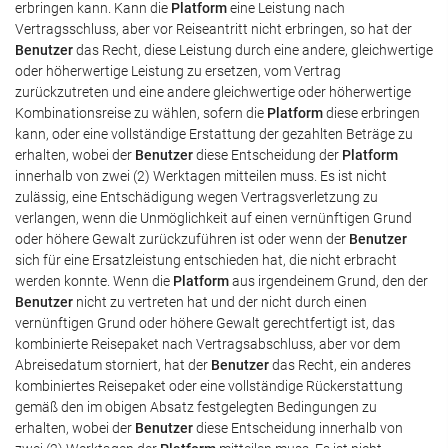
erbringen kann. Kann die
Platform
eine Leistung nach
Vertragsschluss, aber vor Reiseantritt nicht erbringen, so hat der
Benutzer
das Recht, diese Leistung durch eine andere, gleichwertige
oder höherwertige Leistung zu ersetzen, vom Vertrag
zurückzutreten und eine andere gleichwertige oder höherwertige
Kombinationsreise zu wählen, sofern die
Platform
diese erbringen
kann, oder eine vollständige Erstattung der gezahlten Beträge zu
erhalten, wobei der
Benutzer
diese Entscheidung der
Platform
innerhalb von zwei (2) Werktagen mitteilen muss. Es ist nicht
zulässig, eine Entschädigung wegen Vertragsverletzung zu
verlangen, wenn die Unmöglichkeit auf einen vernünftigen Grund
oder höhere Gewalt zurückzuführen ist oder wenn der
Benutzer
sich für eine Ersatzleistung entschieden hat, die nicht erbracht
werden konnte. Wenn die
Platform
aus irgendeinem Grund, den der
Benutzer
nicht zu vertreten hat und der nicht durch einen
vernünftigen Grund oder höhere Gewalt gerechtfertigt ist, das
kombinierte Reisepaket nach Vertragsabschluss, aber vor dem
Abreisedatum storniert, hat der
Benutzer
das Recht, ein anderes
kombiniertes Reisepaket oder eine vollständige Rückerstattung
gemäß den im obigen Absatz festgelegten Bedingungen zu
erhalten, wobei der
Benutzer
diese Entscheidung innerhalb von