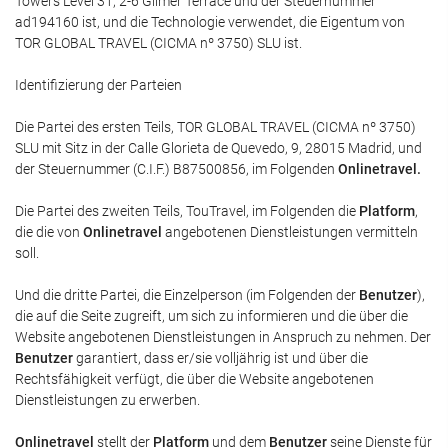
Towers Level 31, 2-6 Gilmer Terrace und der Steuernummer
ad194160 ist, und die Technologie verwendet, die Eigentum von
TOR GLOBAL TRAVEL (CICMA nº 3750) SLU ist.
Identifizierung der Parteien
Die Partei des ersten Teils, TOR GLOBAL TRAVEL (CICMA nº 3750)
SLU mit Sitz in der Calle Glorieta de Quevedo, 9, 28015 Madrid, und
der Steuernummer (C.I.F.) B87500856, im Folgenden
Onlinetravel
.
Die Partei des zweiten Teils, TouTravel, im Folgenden die
Platform
,
die die von
Onlinetravel
angebotenen Dienstleistungen vermitteln
soll.
Und die dritte Partei, die Einzelperson (im Folgenden der
Benutzer
),
die auf die Seite zugreift, um sich zu informieren und die über die
Website angebotenen Dienstleistungen in Anspruch zu nehmen. Der
Benutzer
garantiert, dass er/sie volljährig ist und über die
Rechtsfähigkeit verfügt, die über die Website angebotenen
Dienstleistungen zu erwerben.
Onlinetravel
stellt der
Platform
und dem
Benutzer
seine Dienste für