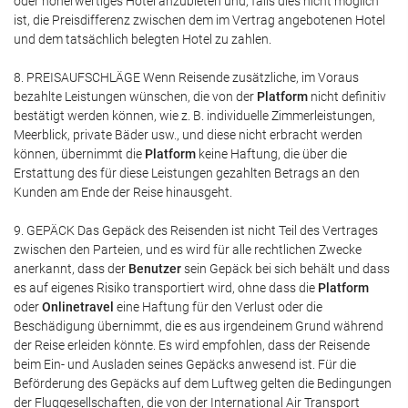
oder höherwertiges Hotel anzubieten und, falls dies nicht möglich
ist, die Preisdifferenz zwischen dem im Vertrag angebotenen Hotel
und dem tatsächlich belegten Hotel zu zahlen.
8. PREISAUFSCHLÄGE Wenn Reisende zusätzliche, im Voraus
bezahlte Leistungen wünschen, die von der
Platform
nicht definitiv
bestätigt werden können, wie z. B. individuelle Zimmerleistungen,
Meerblick, private Bäder usw., und diese nicht erbracht werden
können, übernimmt die
Platform
keine Haftung, die über die
Erstattung des für diese Leistungen gezahlten Betrags an den
Kunden am Ende der Reise hinausgeht.
9. GEPÄCK Das Gepäck des Reisenden ist nicht Teil des Vertrages
zwischen den Parteien, und es wird für alle rechtlichen Zwecke
anerkannt, dass der
Benutzer
sein Gepäck bei sich behält und dass
es auf eigenes Risiko transportiert wird, ohne dass die
Platform
oder
Onlinetravel
eine Haftung für den Verlust oder die
Beschädigung übernimmt, die es aus irgendeinem Grund während
der Reise erleiden könnte. Es wird empfohlen, dass der Reisende
beim Ein- und Ausladen seines Gepäcks anwesend ist. Für die
Beförderung des Gepäcks auf dem Luftweg gelten die Bedingungen
der Fluggesellschaften, die von der International Air Transport