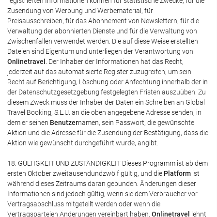
registrierten Informationen können für statistische Zwecke, für die
Zusendung von Werbung und Werbematerial, für
Preisausschreiben, für das Abonnement von Newslettern, für die
Verwaltung der abonnierten Dienste und für die Verwaltung von
Zwischenfällen verwendet werden. Die auf diese Weise erstellten
Dateien sind Eigentum und unterliegen der Verantwortung von
Onlinetravel
. Der Inhaber der Informationen hat das Recht,
jederzeit auf das automatisierte Register zuzugreifen, um sein
Recht auf Berichtigung, Löschung oder Anfechtung innerhalb der in
der Datenschutzgesetzgebung festgelegten Fristen auszuüben. Zu
diesem Zweck muss der Inhaber der Daten ein Schreiben an Global
Travel Booking, S.L.U. an die oben angegebene Adresse senden, in
dem er seinen
Benutzer
namen, sein Passwort, die gewünschte
Aktion und die Adresse für die Zusendung der Bestätigung, dass die
Aktion wie gewünscht durchgeführt wurde, angibt.
18. GÜLTIGKEIT UND ZUSTÄNDIGKEIT Dieses Programm ist ab dem
ersten Oktober zweitausendundzwölf gültig, und die
Platform
ist
während dieses Zeitraums daran gebunden. Änderungen dieser
Informationen sind jedoch gültig, wenn sie dem Verbraucher vor
Vertragsabschluss mitgeteilt werden oder wenn die
Vertragsparteien Änderungen vereinbart haben.
Onlinetravel
lehnt