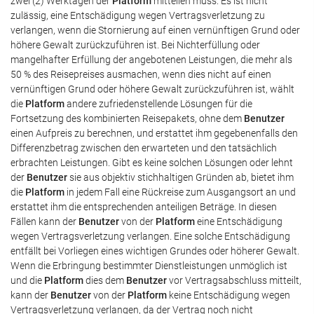
zwei (2) Werktagen der
Platform
mitteilen muss. Es ist nicht
zulässig, eine Entschädigung wegen Vertragsverletzung zu
verlangen, wenn die Stornierung auf einen vernünftigen Grund oder
höhere Gewalt zurückzuführen ist. Bei Nichterfüllung oder
mangelhafter Erfüllung der angebotenen Leistungen, die mehr als
50 % des Reisepreises ausmachen, wenn dies nicht auf einen
vernünftigen Grund oder höhere Gewalt zurückzuführen ist, wählt
die
Platform
andere zufriedenstellende Lösungen für die
Fortsetzung des kombinierten Reisepakets, ohne dem
Benutzer
einen Aufpreis zu berechnen, und erstattet ihm gegebenenfalls den
Differenzbetrag zwischen den erwarteten und den tatsächlich
erbrachten Leistungen. Gibt es keine solchen Lösungen oder lehnt
der
Benutzer
sie aus objektiv stichhaltigen Gründen ab, bietet ihm
die
Platform
in jedem Fall eine Rückreise zum Ausgangsort an und
erstattet ihm die entsprechenden anteiligen Beträge. In diesen
Fällen kann der
Benutzer
von der
Platform
eine Entschädigung
wegen Vertragsverletzung verlangen. Eine solche Entschädigung
entfällt bei Vorliegen eines wichtigen Grundes oder höherer Gewalt.
Wenn die Erbringung bestimmter Dienstleistungen unmöglich ist
und die
Platform
dies dem
Benutzer
vor Vertragsabschluss mitteilt,
kann der
Benutzer
von der
Platform
keine Entschädigung wegen
Vertragsverletzung verlangen, da der Vertrag noch nicht