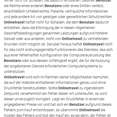
ferner nicht für Schäden, die dadurch entstehen, dass ein
Benutzer
die Rechte eines anderen
Benutzers
oder eines Dritten verletzt,
einschließlich Urheberrechte, Patente, vertrauliche Informationen
und jede andere Art von geistigen oder gewerblichen Schutzrechten.
Onlinetravel
haftet nicht für Schäden, die dem
Benutzer
dadurch
entstehen, dass die Erbringung der in diesen Allgemeinen
Geschäftsbedingungen genannten Leistungen aufgrund höherer
Gewalt oder aus anderen, nicht von
Onlinetravel
zu vertretenden
Gründen nicht möglich ist. Darüber hinaus haftet
Onlinetravel
nicht
für das nicht ordnungsgemäße Funktionieren des Dienstes, das sich
aus einer fehlerhaften Konfiguration der Computerausrüstung des
Benutzers
oder aus dessen Unfähigkeit ergibt, die für die Nutzung
der angebotenen Dienste erforderlichen Computersysteme zu
unterstützen.
Onlinetravel
wird sich im Rahmen seiner Möglichkeiten bemühen,
die auf der Website enthaltenen Informationen genau und ohne
Druckfehler bereitzustellen. Sollte
Onlinetravel
zu irgendeinem
Zeitpunkt versehentlich ein Fehler dieser Art unterlaufen, so wird
dieser unverzüglich korrigiert. Liegt ein Druckfehler in einem der
angegebenen Preise vor und hat sich ein
Benutzer
aufgrund dieses
Fehlers zum Kauf entschlossen, so übernimmt
Onlinetravel
die
Kosten des Fehlers und löst den Kauf ein, es sei denn, der Fehler ist