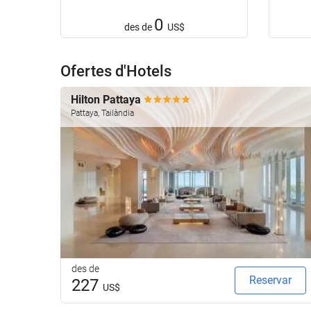
0
des de
US$
Ofertes d'Hotels
Hilton Pattaya
Pattaya, Tailàndia
des de
Reservar
227
US$