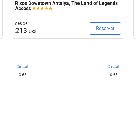
Rixos Downtown Antalya, The Land of Legends
Access
des de
Reservar
213
US$
Circuit
Circuit
dies
dies