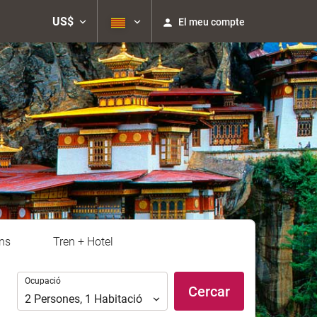
US$
El meu compte
ns
Tren + Hotel
Ocupació
Ocupació
Cercar
2
Persones
,
1
Habitació