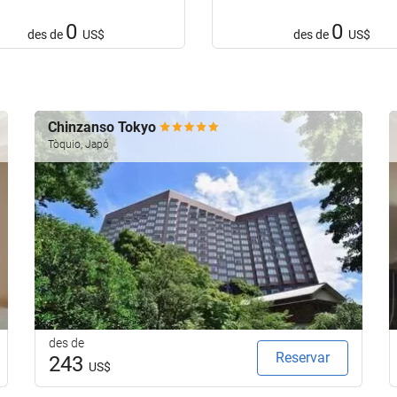
0
0
des de
US$
des de
US$
Chinzanso Tokyo
Tòquio, Japó
des de
Reservar
243
US$