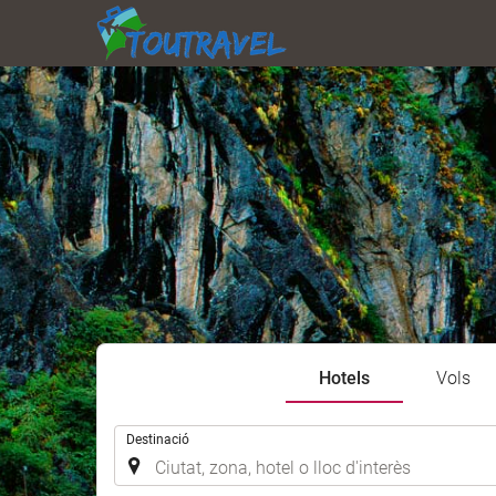
Hotels
Vols
.
Destinació