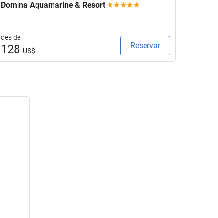
Domina Aquamarine & Resort
Sofite
des de
des de
Reservar
128
218
US$