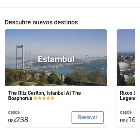
Descubre nuevos destinos
Estambul
The Ritz Carlton, Istanbul At The
Rixos Do
Bosphorus
Legends
desde
desde
Reservar
238
16
US$
US$