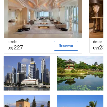
desde
desde
Reservar
227
23
US$
US$