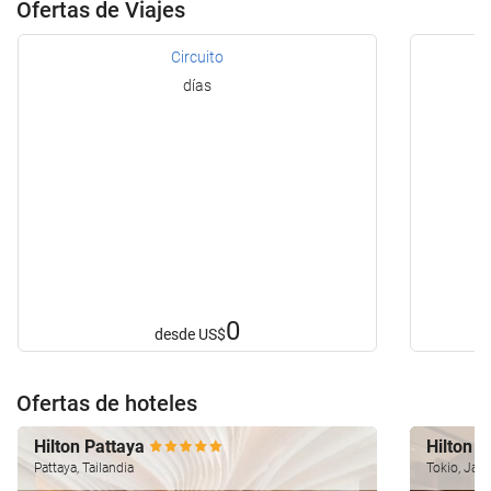
Ofertas de Viajes
Circuito
días
0
desde
US$
Ofertas de hoteles
Hilton Pattaya
Hilton 
Pattaya, Tailandia
Tokio, Jap