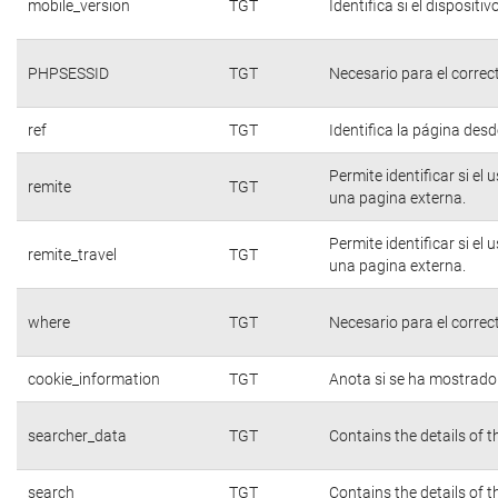
mobile_version
TGT
Identifica si el dispositiv
PHPSESSID
TGT
Necesario para el correc
ref
TGT
Identifica la página desde
Permite identificar si el
remite
TGT
una pagina externa.
Permite identificar si el
remite_travel
TGT
una pagina externa.
where
TGT
Necesario para el correc
cookie_information
TGT
Anota si se ha mostrado e
searcher_data
TGT
Contains the details of 
search
TGT
Contains the details of 