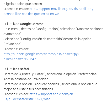
Elige la opción que desees.
O desde el enlace
http://support.mozilla.org/es/kb/habilitar-y-
deshabilitar-cookies-que-los-sitios-we
- Si utilizas
Google Chrome
:
En el menú, dentro de "Configuración", selecciona "Mostrar opciones
avanzadas".
Selecciona "Configuración de contenido" dentro de la opción
"Privacidad".
O desde el enlace
http://support.google.com/chrome/bin/answer.py?
hl=es&answer=95647
- Si utilizas
Safari
:
Dentro de "Ajustes" y "Safari", selecciona la opción "Preferencias"
Abre la pestaña de "Privacidad"
Dentro de la opción "Bloquear cookies", selecciona la opción que
mejor se ajuste a tus necesidades.
O desde el enlace
https://support.apple.com/en-
us/guide/safari/sfri11471/mac