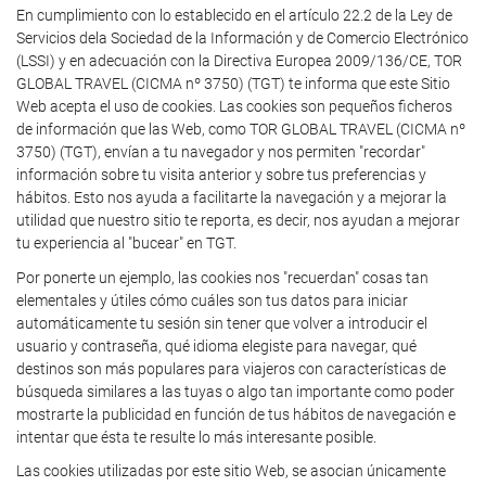
En cumplimiento con lo establecido en el artículo 22.2 de la Ley de
Servicios dela Sociedad de la Información y de Comercio Electrónico
(LSSI) y en adecuación con la Directiva Europea 2009/136/CE, TOR
GLOBAL TRAVEL (CICMA nº 3750) (TGT) te informa que este Sitio
Web acepta el uso de cookies. Las cookies son pequeños ficheros
de información que las Web, como TOR GLOBAL TRAVEL (CICMA nº
3750) (TGT), envían a tu navegador y nos permiten "recordar"
información sobre tu visita anterior y sobre tus preferencias y
hábitos. Esto nos ayuda a facilitarte la navegación y a mejorar la
utilidad que nuestro sitio te reporta, es decir, nos ayudan a mejorar
tu experiencia al "bucear" en TGT.
Por ponerte un ejemplo, las cookies nos "recuerdan" cosas tan
elementales y útiles cómo cuáles son tus datos para iniciar
automáticamente tu sesión sin tener que volver a introducir el
usuario y contraseña, qué idioma elegiste para navegar, qué
destinos son más populares para viajeros con características de
búsqueda similares a las tuyas o algo tan importante como poder
mostrarte la publicidad en función de tus hábitos de navegación e
intentar que ésta te resulte lo más interesante posible.
Las cookies utilizadas por este sitio Web, se asocian únicamente