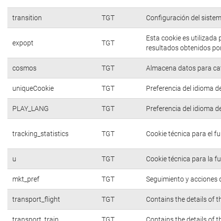
transition
TGT
Configuración del siste
Esta cookie es utilizada
expopt
TGT
resultados obtenidos por
cosmos
TGT
Almacena datos para cate
uniqueCookie
TGT
Preferencia del idioma d
PLAY_LANG
TGT
Preferencia del idioma d
tracking_statistics
TGT
Cookie técnica para el f
u
TGT
Cookie técnica para la f
mkt_pref
TGT
Seguimiento y acciones d
transport_flight
TGT
Contains the details of 
transport_train
TGT
Contains the details of 