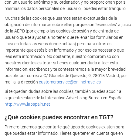
con un usuario anónimo y su ordenador, y no proporcionan por si
mismas los datos personales del usuario, ¡puedes estar tranquilo!
Muchas de las cookies que usamos están exceptuadas de la
obligación de informaros sobre ellas porque son "esenciales" a juicio
de la AEPD (por ejemplo las cookies de sesión y de entrada de
usuario que te ayudan a no tener que rellenar los formularios en
línea en todas las webs donde actúas) pero para otras es
importante que estés bien informado y por eso es necesario que
leas esta información. No obstante, nuestro compromiso con
nuestros clientes es total: si tienes cualquier duda al leer esta
información, escríbenos y te contestaremos a la mayor brevedad
posible: por correo a C/ Glorieta de Quevedo, 9, 28015 Madrid, por
mail a la dirección
customerservice@onlinetravel.es
Si te quedan dudas sobre las cookies, también puedes acudir al
siguiente enlace de la Interactive Advertising Bureau en España:
http://www.iabspain.net
¿Qué cookies puedes encontrar en TGT?
Primero tenemos que contarte qué tipos de cookies existen para
que puedas estar informado. Tienes que tener en cuenta que en