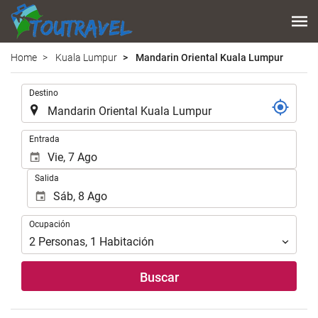
Home
Kuala Lumpur
Mandarin Oriental Kuala Lumpur
Introduzca
Destino
el
lugar
de
Introduzca
Entrada
destino
las
en
fechas
Salida
el
de
que
inicio
realizar
y
Ocupación
la
Ocupación
fin
búsqueda
para
2
Personas
,
1
Habitación
de
realizar
su
la
Buscar
alojamiento..
búsqueda
de
su