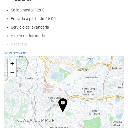
Salida hasta: 12:00
Entrada a partir de: 15:00
Servicio de lavandería
Aire Acondicionado
Ascensor
Adaptado para personas con movilidad reducida
Más servicios
Habitaciones No fumadores
+
Zona de fumadores
−
No admite mascotas
Bienestar
Pool bar
Tumbonas
Sombrillas