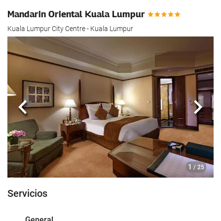
hotel.
Mandarin Oriental Kuala Lumpur
Kuala Lumpur City Centre - Kuala Lumpur
Anterior
Sigui
1
/ 25
Servicios
General