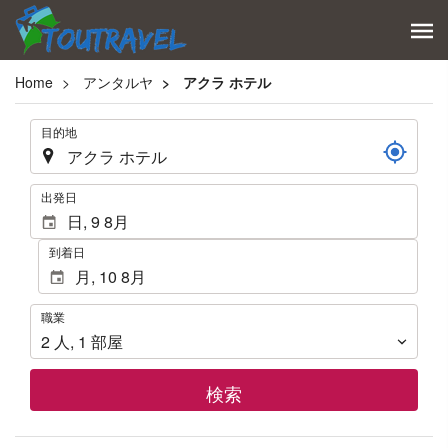
Home
アンタルヤ
アクラ ホテル
.
目的地
.
出発日
到着日
職
職業
業
2
人
,
1
部屋
検索