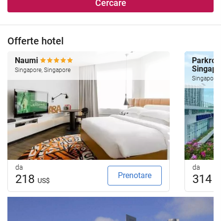
Cercare
Offerte hotel
Naumi
Parkroya
Singap
Singapore, Singapore
Singapore,
da
da
Prenotare
218
314
US$
U