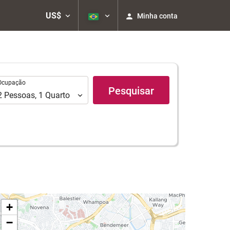
US$
Minha conta
upação
Ocupação
Pesquisar
2
Pessoas
,
1
Quarto
+
−