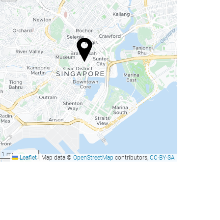
1 mi
Leaflet
|
Map data ©
OpenStreetMap
contributors,
CC-BY-SA